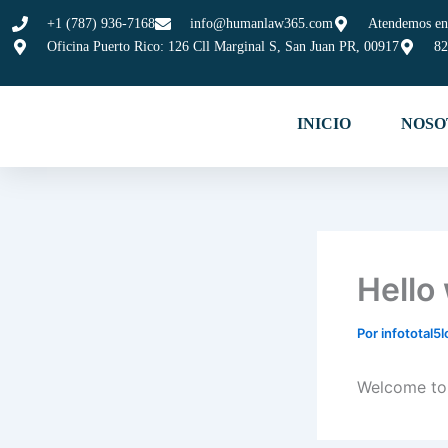
Ir
+1 (787) 936-7168
info@humanlaw365.com
Atendemos en
al
Oficina Puerto Rico: 126 Cll Marginal S, San Juan PR, 00917
82
contenido
INICIO
NOSO
Hello
Por
infototal
Welcome to W