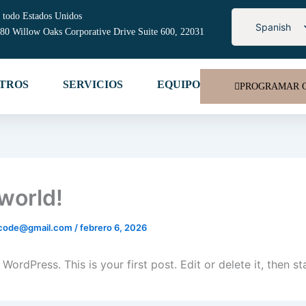
 todo Estados Unidos
Spanish
80 Willow Oaks Corporative Drive Suite 600, 22031
English
TROS
SERVICIOS
EQUIPO
PROGRAMAR C
 world!
5lcode@gmail.com
/
febrero 6, 2026
ordPress. This is your first post. Edit or delete it, then sta