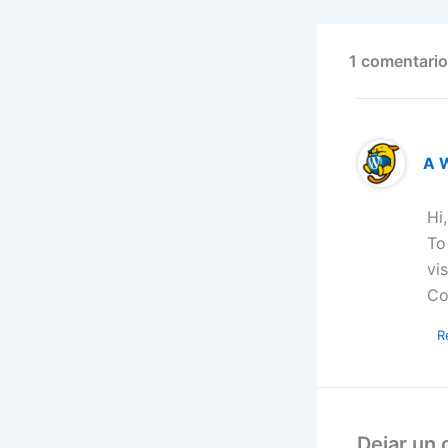
1 comentario
A 
Hi
To
vi
Co
R
Dejar un